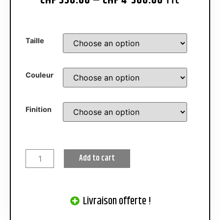
CHF
550.00
–
CHF
4'500.00
TTC
Taille
Couleur
Finition
Add to cart
Livraison offerte !